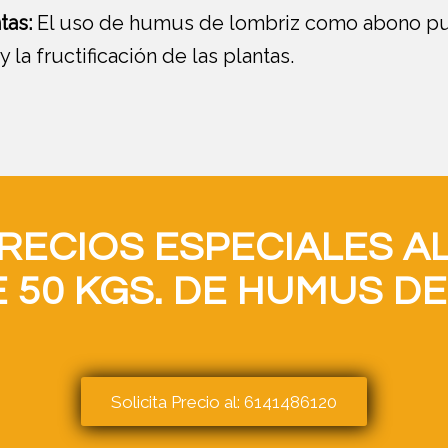
tas:
El uso de humus de lombriz como abono p
y la fructificación de las plantas.
ECIOS ESPECIALES A
 50 KGS. DE HUMUS DE
Solicita Precio al: 6141486120