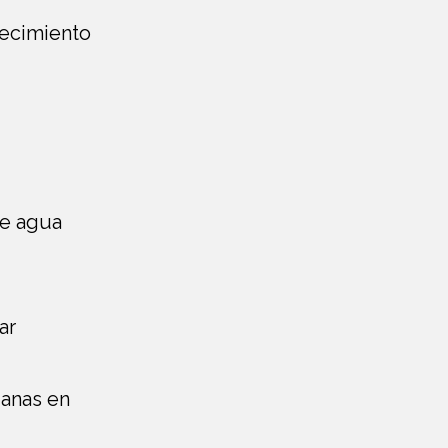
recimiento
de agua
ar
ianas en