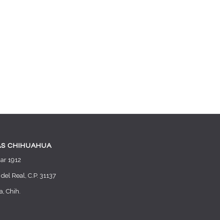
AS CHIHUAHUA
ar 1912
 del Real, C.P. 31137
, Chih.